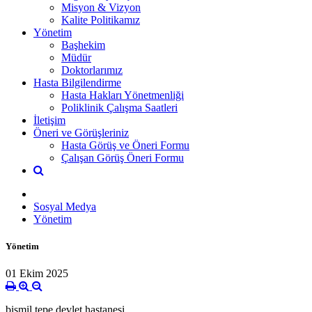
Misyon & Vizyon
Kalite Politikamız
Yönetim
Başhekim
Müdür
Doktorlarımız
Hasta Bilgilendirme
Hasta Hakları Yönetmenliği
Poliklinik Çalışma Saatleri
İletişim
Öneri ve Görüşleriniz
Hasta Görüş ve Öneri Formu
Çalışan Görüş Öneri Formu
Sosyal Medya
Yönetim
Yönetim
01 Ekim 2025
bismil tepe devlet hastanesi