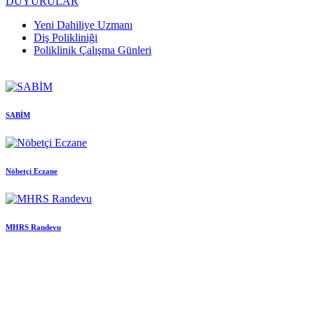
DUYURULAR
Yeni Dahiliye Uzmanı
Diş Polikliniği
Poliklinik Çalışma Günleri
SABİM
Nöbetçi Eczane
MHRS Randevu