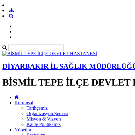
DİYARBAKIR İL SAĞLIK MÜDÜRLÜĞ
BİSMİL TEPE İLÇE DEVLET
Kurumsal
Tarihçemiz
Organizasyon Şeması
Misyon & Vizyon
Kalite Politikamız
Yönetim